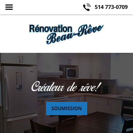
Fermer
MENU
514 773-0709
le
Créateur de rêve!
SOUMISSION